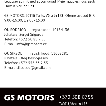
tegutsevad mitmed automüüjad. Meie müügiesindus asub
Tartus,
Võru tn.173
GS MOTORS
,
. Oleme avatud E-R
50115 Tartu, Võru tn.173
9.00-16.00, L 9.00- 15.00
OÜ RODRIGO registrikood: 10184136
Juhataja: Sergei Grigorov
Telefon: +372 50 88 7 55
E-mail: info@gsmotors.ee
OÜ SIKSOL registrikood: 11008281
Juhataja: Oleg Bespojassov
Telefon: +372 556 33 2 33
E-mail: siksol.ou@gmail.com
+372 508 8755
TARTU, Võru tn.173